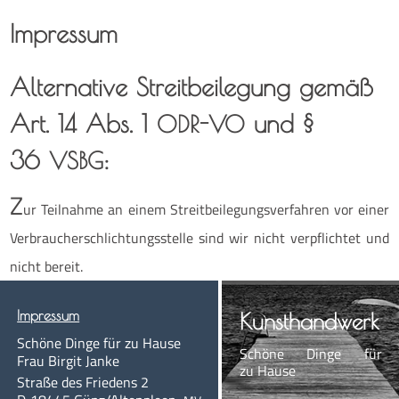
Impres­sum
Alter­na­ti­ve Streit­bei­le­gung gemäß
Art. 14 Abs. 1
und §
ODR-VO
36
:
VSBG
Z
ur Teil­nah­me an einem Streit­bei­le­gungs­ver­fah­ren vor einer
Ver­brau­cher­schlich­tungs­stel­le sind wir nicht ver­pflich­tet und
nicht bereit.
Impres­sum
Kunst­hand­werk
Schö­ne Din­ge für zu Hause
Schö­ne Din­ge für
Frau Bir­git Janke
zu Hause
Stra­ße des Frie­dens 2