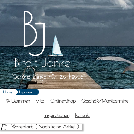
Zum
Inhalt
springen
Birgit Janke
Schöne Dinge für zu Hause
Home
Impressum
Will­kom­men
Vita
Online-Shop
Geschäft/Markttermine
Inspi­ra­tio­nen
Kon­takt
Warenkorb (
Noch keine Artikel
)