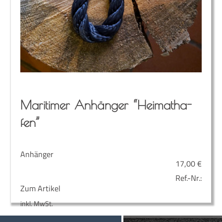
Mari­ti­mer Anhän­ger “Hei­mat­ha­
fen”
Anhänger
17,00
€
Ref.-Nr.:
Zum Artikel
inkl. MwSt.