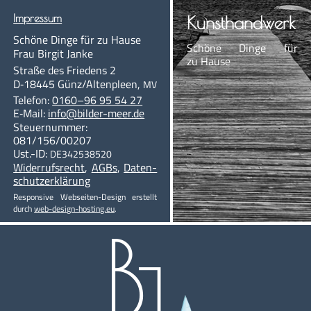
Impres­sum
Kunst­hand­werk
Schö­ne Din­ge für zu Hause
Schö­ne Din­ge für
Frau Bir­git Janke
zu Hause
Stra­ße des Frie­dens 2
D‑18445
Günz/Altenpleen
,
MV
Te­le­fon:
0160–96 95 54 27
E‑Mail:
info@bil­der-meer.de
Steu­er­num­mer:
081/156/00207
Ust.-ID:
DE342538520
Wi­der­rufs­recht
,
AGBs
,
Da­ten­
schutzerklärung
Re­s­pon­sive Web­­sei­­ten-De­­sign er­stellt
durch
web-de­sign-hos­ting.eu
.