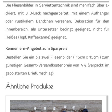
Die Flie­sen­bil­der in Ser­vi­et­ten­tech­nik sind mehr­fach über­la­
ckiert, mit 3 D‑Lack nach­ge­ar­bei­tet, mit einem Auf­hän­ger
oder rus­ti­ka­lem Bänd­chen ver­se­hen, Deko­ra­ti­on für den
Innen­be­reich, als Unter­set­zer bedingt geeig­net, nicht für
Hei­ßes (Topf, Kaf­fee­kan­ne) geeignet.
Kennenlern-Angebot zum Sparpreis
Be­stel­len Sie ein bis zwei Flie­sen­bil­der ( 15cm x 15cm ) zum
güns­ti­gen Ge­­samt-Ver­­­san­d­­kos­­ten­­preis von 4 € (ver­packt im
ge­pols­ter­ten Briefumschlag).
Ähnliche Produkte