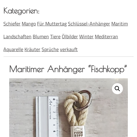
Kate­go­rien:
Schiefer
Mango
Für Muttertag
Schlüssel-Anhänger
Maritim
Landschaften
Blumen
Tiere
Ölbilder
Winter
Mediterran
Aquarelle
Kräuter
Sprüche
verkauft
Mari­ti­mer Anhän­ger “Fisch­kopp”