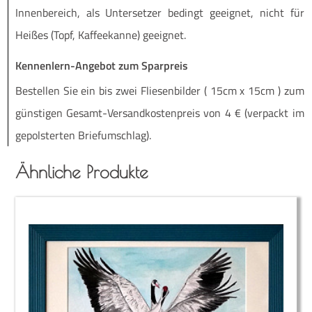
Innen­be­reich, als Unter­set­zer bedingt geeig­net, nicht für
Hei­ßes (Topf, Kaf­fee­kan­ne) geeignet.
Kennenlern-Angebot zum Sparpreis
Be­stel­len Sie ein bis zwei Flie­sen­bil­der ( 15cm x 15cm ) zum
güns­ti­gen Ge­­samt-Ver­­­san­d­­kos­­ten­­preis von 4 € (ver­packt im
ge­pols­ter­ten Briefumschlag).
Ähnliche Produkte