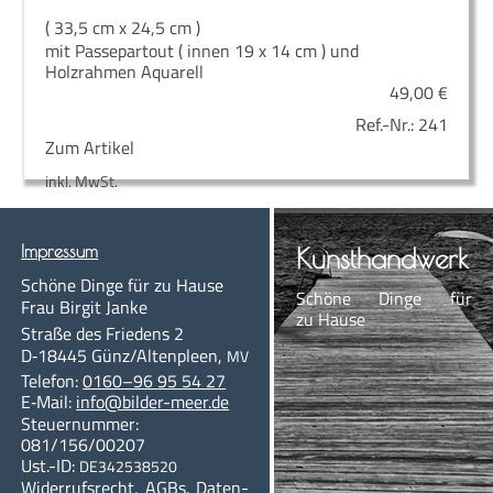
( 33,5 cm x 24,5 cm )
mit Passepartout ( innen 19 x 14 cm ) und
Holzrahmen Aquarell
49,00
€
Ref.-Nr.:
241
Zum Artikel
inkl. MwSt.
Impres­sum
Kunst­hand­werk
Schö­ne Din­ge für zu Hause
Schö­ne Din­ge für
Frau Bir­git Janke
zu Hause
Stra­ße des Frie­dens 2
D‑18445
Günz/Altenpleen
,
MV
Te­le­fon:
0160–96 95 54 27
E‑Mail:
info@bil­der-meer.de
Steu­er­num­mer:
081/156/00207
Ust.-ID:
DE342538520
Wi­der­rufs­recht
,
AGBs
,
Da­ten­