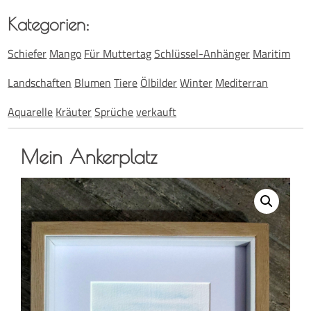
Kate­go­rien:
Schiefer
Mango
Für Muttertag
Schlüssel-Anhänger
Maritim
Landschaften
Blumen
Tiere
Ölbilder
Winter
Mediterran
Aquarelle
Kräuter
Sprüche
verkauft
Mein Anker­platz