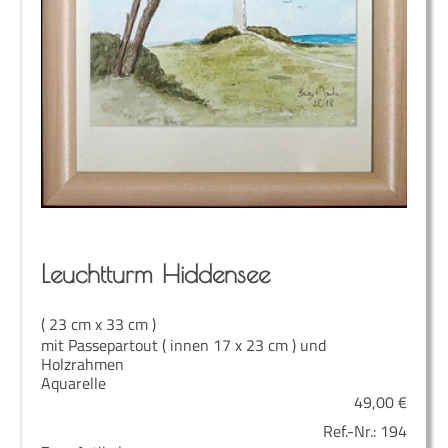
Leucht­turm Hiddensee
( 23 cm x 33 cm )
mit Passepartout ( innen 17 x 23 cm ) und
Holzrahmen
Aquarelle
49,00
€
Ref.-Nr.:
194