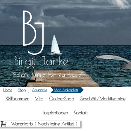
Zum
Inhalt
springen
Birgit Janke
Schöne Dinge für zu Hause
Home
Shop
Aquarelle
Mein Ankerplatz
Will­kom­men
Vita
Online-Shop
Geschäft/Markttermine
Inspi­ra­tio­nen
Kon­takt
Warenkorb (
Noch keine Artikel
)