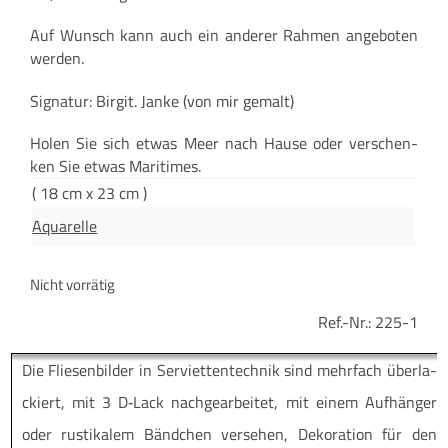
Auf Wunsch kann auch ein ande­rer Rah­men ange­bo­ten
werden.
Signa­tur: Bir­git. Jan­ke (von mir gemalt)
Holen Sie sich etwas Meer nach Hau­se oder ver­schen­
ken Sie etwas Maritimes.
( 18 cm x 23 cm )
Aquarelle
Nicht vorrätig
Ref.-Nr.:
225-1
Die Flie­sen­bil­der in Ser­vi­et­ten­tech­nik sind mehr­fach über­la­
ckiert, mit 3 D‑Lack nach­ge­ar­bei­tet, mit einem Auf­hän­ger
oder rus­ti­ka­lem Bänd­chen ver­se­hen, Deko­ra­ti­on für den