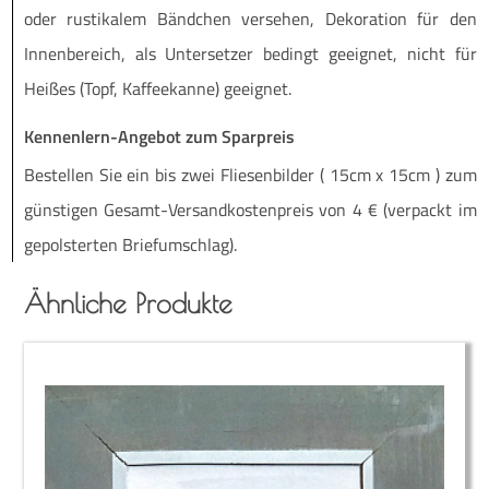
oder rus­ti­ka­lem Bänd­chen ver­se­hen, Deko­ra­ti­on für den
Innen­be­reich, als Unter­set­zer bedingt geeig­net, nicht für
Hei­ßes (Topf, Kaf­fee­kan­ne) geeignet.
Kennenlern-Angebot zum Sparpreis
Be­stel­len Sie ein bis zwei Flie­sen­bil­der ( 15cm x 15cm ) zum
güns­ti­gen Ge­­samt-Ver­­­san­d­­kos­­ten­­preis von 4 € (ver­packt im
ge­pols­ter­ten Briefumschlag).
Ähnliche Produkte