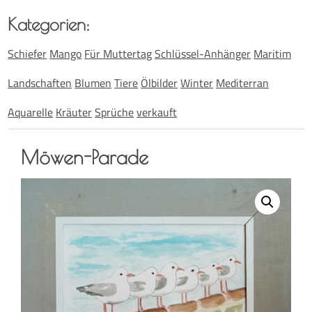
Kate­go­rien:
Schiefer
Mango
Für Muttertag
Schlüssel-Anhänger
Maritim
Landschaften
Blumen
Tiere
Ölbilder
Winter
Mediterran
Aquarelle
Kräuter
Sprüche
verkauft
Möwen-Para­de