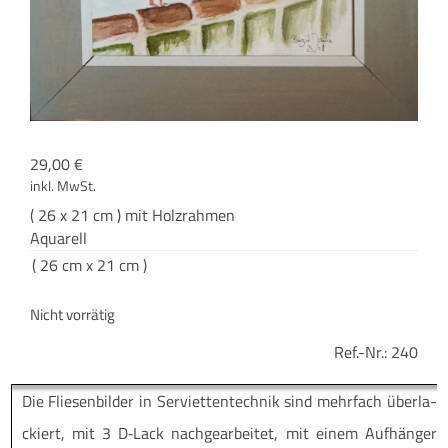
29,00
€
inkl. MwSt.
( 26 x 21 cm ) mit Holzrahmen
Aquarell
( 26 cm x 21 cm )
Nicht vorrätig
Ref.-Nr.:
240
Die Flie­sen­bil­der in Ser­vi­et­ten­tech­nik sind mehr­fach über­la­
ckiert, mit 3 D‑Lack nach­ge­ar­bei­tet, mit einem Auf­hän­ger