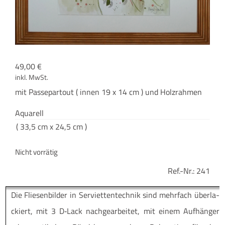
49,00
€
inkl. MwSt.
mit Pas­se­par­tout ( innen 19 x 14 cm ) und Holzrahmen
Aqua­rell
( 33,5 cm x 24,5 cm )
Nicht vorrätig
Ref.-Nr.:
241
Die Flie­sen­bil­der in Ser­vi­et­ten­tech­nik sind mehr­fach über­la­
ckiert, mit 3 D‑Lack nach­ge­ar­bei­tet, mit einem Auf­hän­ger