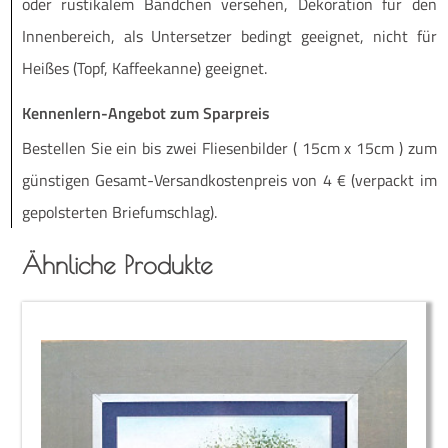
oder rus­ti­ka­lem Bänd­chen ver­se­hen, Deko­ra­ti­on für den
Innen­be­reich, als Unter­set­zer bedingt geeig­net, nicht für
Hei­ßes (Topf, Kaf­fee­kan­ne) geeignet.
Kennenlern-Angebot zum Sparpreis
Be­stel­len Sie ein bis zwei Flie­sen­bil­der ( 15cm x 15cm ) zum
güns­ti­gen Ge­­samt-Ver­­­san­d­­kos­­ten­­preis von 4 € (ver­packt im
ge­pols­ter­ten Briefumschlag).
Ähnliche Produkte