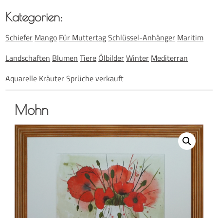
Kate­go­rien:
Schiefer
Mango
Für Muttertag
Schlüssel-Anhänger
Maritim
Landschaften
Blumen
Tiere
Ölbilder
Winter
Mediterran
Aquarelle
Kräuter
Sprüche
verkauft
Mohn