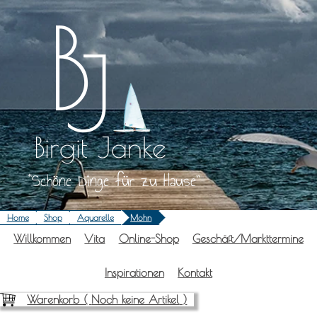
Zum
Inhalt
springen
Birgit Janke
Schöne Dinge für zu Hause
Home
Shop
Aquarelle
Mohn
Will­kom­men
Vita
Online-Shop
Geschäft/Markttermine
Inspi­ra­tio­nen
Kon­takt
Warenkorb (
Noch keine Artikel
)