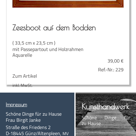
Zees­boot auf dem Bodden
( 33,5 cm x 23,5 cm )
mit Passepartout und Holzrahmen
Aquarelle
39,00
€
Ref.-Nr.:
229
Zum Artikel
inkl. MwSt.
Impres­sum
Kunst­hand­werk
Schö­ne Din­ge für zu Hause
Schö­ne Din­ge für
Frau Bir­git Janke
zu Hause
Stra­ße des Frie­dens 2
D‑18445
Günz/Altenpleen
,
MV