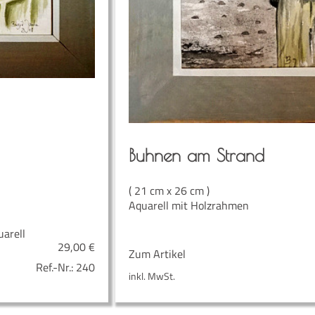
Buh­nen am Strand
( 21 cm x 26 cm )
Aquarell mit Holzrahmen
uarell
29,00
€
Zum Artikel
Ref.-Nr.:
240
inkl. MwSt.