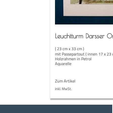
Leucht­turm Dars­ser O
( 23 cm x 33 cm )
mit Passepartout ( innen 17 x 23 
Holzrahmen in Petrol
Aquarelle
Zum Artikel
inkl. MwSt.