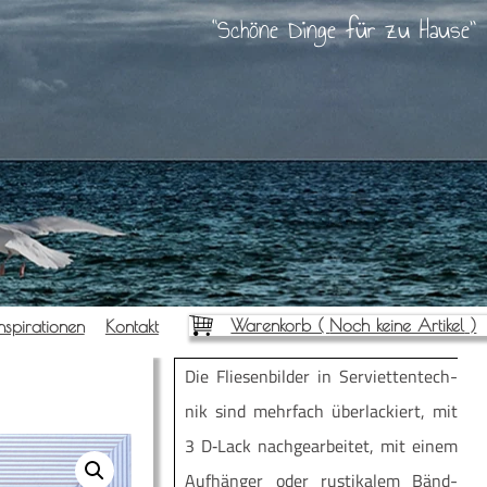
Schöne Dinge für zu Hause
Warenkorb (
Noch keine Artikel
)
nspi­ra­tio­nen
Kon­takt
Die Flie­sen­bil­der in Ser­vi­et­ten­tech­
nik sind mehr­fach über­la­ckiert, mit
3 D‑Lack nach­ge­ar­bei­tet, mit einem
Auf­hän­ger oder rus­ti­ka­lem Bänd­