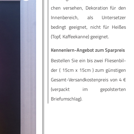
chen ver­se­hen, Deko­ra­ti­on für den
Innen­be­reich, als Unter­set­zer
bedingt geeig­net, nicht für Hei­ßes
(Topf, Kaf­fee­kan­ne) geeignet.
Kennenlern-Angebot zum Sparpreis
Be­stel­len Sie ein bis zwei Flie­sen­bil­
der ( 15cm x 15cm ) zum güns­ti­gen
Ge­­samt-Ver­­­san­d­­kos­­ten­­preis von 4 €
(ver­packt im ge­pols­ter­ten
Briefumschlag).