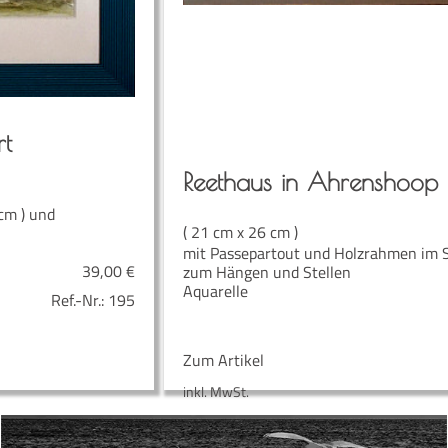
rt
Reet­haus in Ahrenshoop
cm ) und
( 21 cm x 26 cm )
mit Passepartout und Holzrahmen im 
39,00
€
zum Hängen und Stellen
Aquarelle
Ref.-Nr.:
195
Zum Artikel
inkl. MwSt.