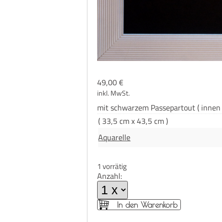
49,00
€
inkl. MwSt.
mit schwar­zem Pas­se­par­tout ( innen
( 33,5 cm x 43,5 cm )
Aquarelle
1 vorrätig
Anzahl:
In den Warenkorb