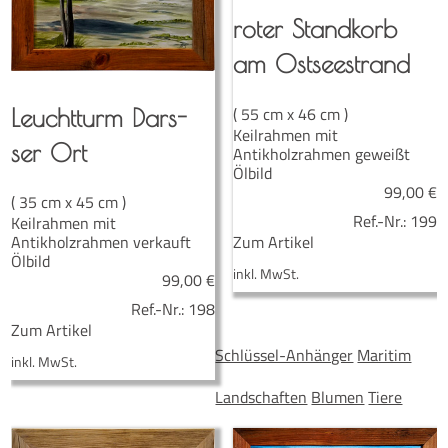
roter Stand­korb
am Ostseestrand
( 55 cm x 46 cm )
Leucht­turm Dars­
Keilrahmen mit
ser Ort
Antikholzrahmen geweißt
Ölbild
99,00
€
( 35 cm x 45 cm )
Ref.-Nr.:
199
Keilrahmen mit
Zum Artikel
Antikholzrahmen verkauft
Ölbild
inkl. MwSt.
99,00
€
Ref.-Nr.:
198
Zum Artikel
Schlüssel-Anhänger
Maritim
inkl. MwSt.
Landschaften
Blumen
Tiere