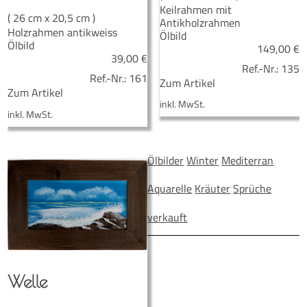
Keilrahmen mit
( 26 cm x 20,5 cm )
Antikholzrahmen
Holzrahmen antikweiss
Ölbild
Ölbild
149,00
€
39,00
€
Ref.-Nr.:
135
Ref.-Nr.:
161
Zum Artikel
Zum Artikel
inkl. MwSt.
inkl. MwSt.
Ölbilder
Winter
Mediterran
Aquarelle
Kräuter
Sprüche
verkauft
Wel­le