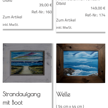
Ölbild
Ölbild
39,00
€
149,00
€
Ref.-Nr.:
160
Ref.-Nr.:
174
Zum Artikel
Zum Artikel
inkl. MwSt.
inkl. MwSt.
Strand­auf­gang
Wel­le
mit Boot
( 54 cm x 44 cm )