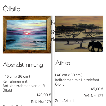
Ölbild
Kate­
go­
rien:
Afri­ka
Abend­stim­mung
( 40 cm x 30 cm )
( 46 cm x 36 cm )
Keilrahmen mit Holzelefant
Keilrahmen mit
Ölbild
Antikholzrahmen verkauft
45,00
€
Ölbild
149,00
€
Ref.-Nr.:
127
Zum Artikel
Ref.-Nr.:
179