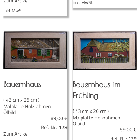
Zum Artikel
inkl. MwSt.
inkl. MwSt.
Bau­ern­haus
Bau­ern­haus im
Frühling
( 43 cm x 26 cm )
Malplatte Holzrahmen
( 43 cm x 26 cm )
Ölbild
Malplatte Holzrahmen
89,00
€
Ölbild
Ref.-Nr.:
128
59,00
€
Zum Artikel
Ref.-Nr.:
129