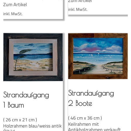
Zum Artikel
Zum Artikel
inkl. MwSt.
inkl. MwSt.
Strand­auf­gang
Strand­auf­gang
2 Boote
1 Baum
( 46 cm x 36 cm )
( 26 cm x 21 cm )
Keilrahmen mit
Holzrahmen blau/weiss antik
Antikholzrahmen verkauft