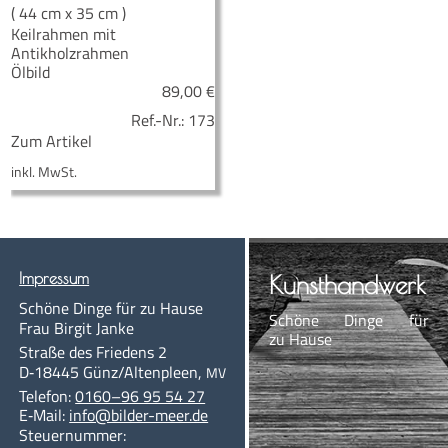
( 44 cm x 35 cm )
Keilrahmen mit
Antikholzrahmen
Ölbild
89,00
€
Ref.-Nr.:
173
Zum Artikel
inkl. MwSt.
Impres­sum
Kunst­hand­werk
Schö­ne Din­ge für zu Hause
Schö­ne Din­ge für
Frau Bir­git Janke
zu Hause
Stra­ße des Frie­dens 2
D‑18445
Günz/Altenpleen
,
MV
Te­le­fon:
0160–96 95 54 27
E‑Mail:
info@bil­der-meer.de
Steu­er­num­mer: