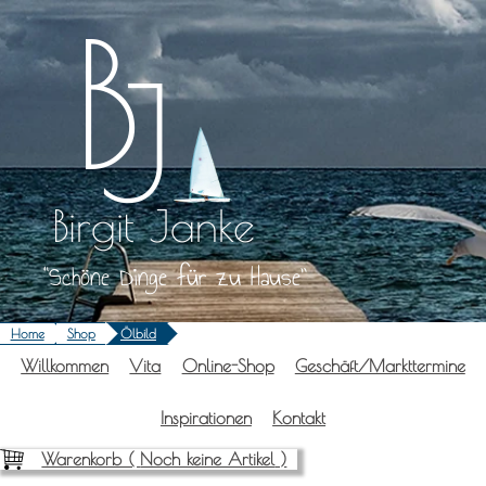
Zum
Inhalt
springen
Birgit Janke
Schöne Dinge für zu Hause
Home
Shop
Ölbild
Will­kom­men
Vita
Online-Shop
Geschäft/Markttermine
Inspi­ra­tio­nen
Kon­takt
Warenkorb (
Noch keine Artikel
)