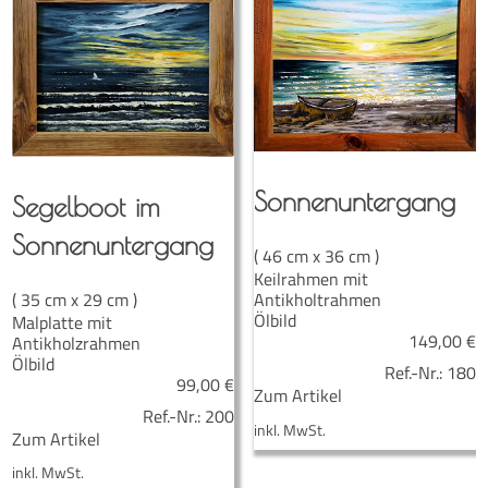
Son­nen­un­ter­gang
Segel­boot im
Sonnenuntergang
( 46 cm x 36 cm )
Keilrahmen mit
( 35 cm x 29 cm )
Antikholtrahmen
Ölbild
Malplatte mit
149,00
€
Antikholzrahmen
Ölbild
Ref.-Nr.:
180
99,00
€
Zum Artikel
Ref.-Nr.:
200
inkl. MwSt.
Zum Artikel
inkl. MwSt.