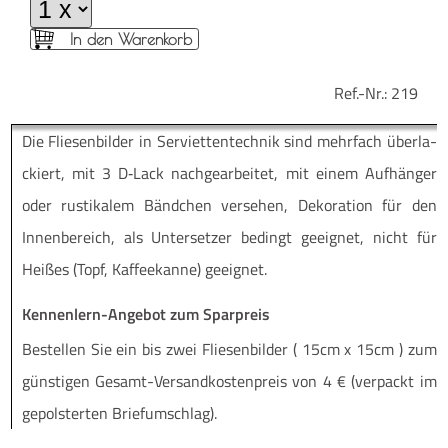
In den Warenkorb
Ref.-Nr.:
219
Die Flie­sen­bil­der in Ser­vi­et­ten­tech­nik sind mehr­fach über­la­
ckiert, mit 3 D‑Lack nach­ge­ar­bei­tet, mit einem Auf­hän­ger
oder rus­ti­ka­lem Bänd­chen ver­se­hen, Deko­ra­ti­on für den
Innen­be­reich, als Unter­set­zer bedingt geeig­net, nicht für
Hei­ßes (Topf, Kaf­fee­kan­ne) geeignet.
Kennenlern-Angebot zum Sparpreis
Be­stel­len Sie ein bis zwei Flie­sen­bil­der ( 15cm x 15cm ) zum
güns­ti­gen Ge­­samt-Ver­­­san­d­­kos­­ten­­preis von 4 € (ver­packt im
ge­pols­ter­ten Briefumschlag).