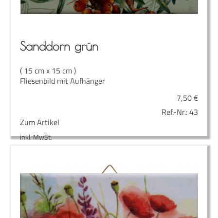
Sand­dorn grün
( 15 cm x 15 cm )
Fliesenbild mit Aufhänger
7,50
€
Ref.-Nr.:
43
Zum Artikel
inkl. MwSt.