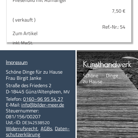
7,50
€
( verkauft )
Ref.-Nr.:
54
Zum Artikel
inkl. MwSt.
Impres­sum
Kunst­hand­werk
Schö­ne Din­ge für zu Hause
Schö­ne Din­ge für
Frau Bir­git Janke
zu Hause
Stra­ße des Frie­dens 2
D‑18445
Günz/Altenpleen
,
MV
Te­le­fon:
0160–96 95 54 27
E‑Mail:
info@bil­der-meer.de
Steu­er­num­mer:
081/156/00207
Ust.-ID:
DE342538520
Wi­der­rufs­recht
,
AGBs
,
Da­ten­
schutzerklärung