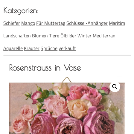
Kate­go­rien:
Schiefer
Mango
Für Muttertag
Schlüssel-Anhänger
Maritim
Landschaften
Blumen
Tiere
Ölbilder
Winter
Mediterran
Aquarelle
Kräuter
Sprüche
verkauft
Rosen­strauss in Vase