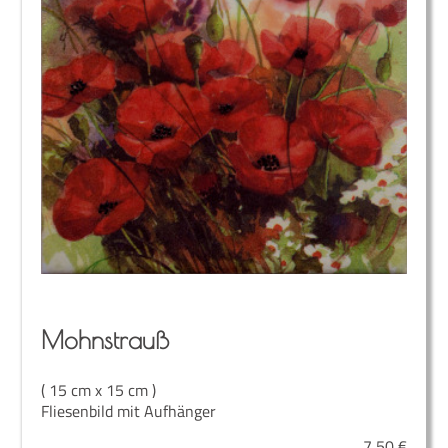
Mohn­strauß
( 15 cm x 15 cm )
Fliesenbild mit Aufhänger
7,50
€