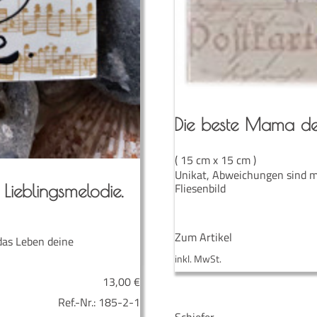
“
Die bes­te Mama de
( 15 cm x 15 cm )
Unikat, Abweichungen sind m
Fliesenbild
Lieblingsmelodie.
Zum Artikel
das Leben deine
inkl. MwSt.
13,00
€
Ref.-Nr.:
185-2-1