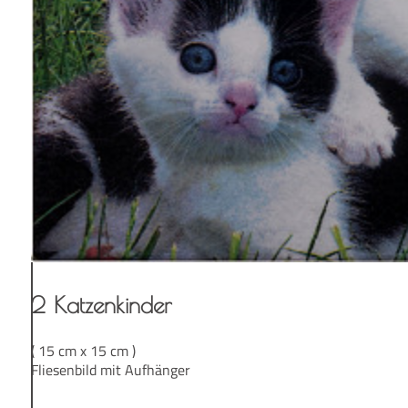
2 Kat­zen­kin­der
( 15 cm x 15 cm )
Fliesenbild mit Aufhänger