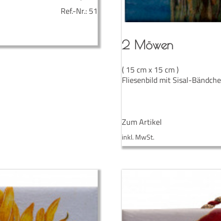
Ref.-Nr.:
51
2 Möwen
( 15 cm x 15 cm )
Fliesenbild mit Sisal-Bändch
Zum Artikel
inkl. MwSt.