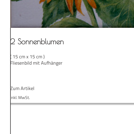
2 Son­nen­blu­men
( 15 cm x 15 cm )
Fliesenbild mit Aufhänger
Zum Artikel
inkl. MwSt.