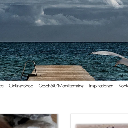
ta
Online-Shop
Geschäft/Markttermine
Inspi­ra­tio­nen
Kon­t