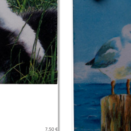
7,50
€