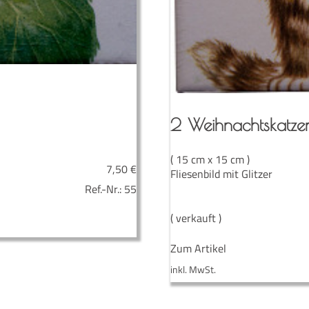
2 Weih­nachts­kat­ze
( 15 cm x 15 cm )
7,50
€
Fliesenbild mit Glitzer
Ref.-Nr.:
55
( verkauft )
Zum Artikel
inkl. MwSt.