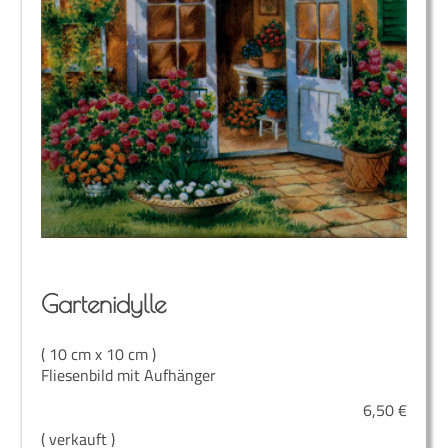
Gar­ten­idyl­le
( 10 cm x 10 cm )
Fliesenbild mit Aufhänger
6,50
€
( verkauft )