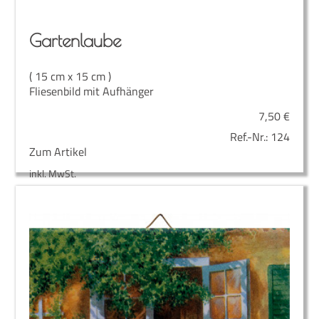
Gar­ten­lau­be
( 15 cm x 15 cm )
Fliesenbild mit Aufhänger
7,50
€
Ref.-Nr.:
124
Zum Artikel
inkl. MwSt.