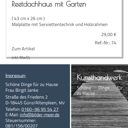
Reet­dach­haus mit Garten
( 43 cm x 26 cm )
Malplatte mit Serviettentechnik und Holzrahmen
29,00
€
Ref.-Nr.:
74
Zum Artikel
inkl. MwSt.
Impres­sum
Kunst­hand­werk
Schö­ne Din­ge für zu Hause
Schö­ne Din­ge für
Frau Bir­git Janke
zu Hause
Stra­ße des Frie­dens 2
D‑18445
Günz/Altenpleen
,
MV
Te­le­fon:
0160–96 95 54 27
E‑Mail:
info@bil­der-meer.de
Steu­er­num­mer:
081/156/00207