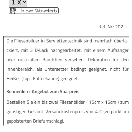
In den Warenkorb
Ref.-Nr.:
202
Die Flie­sen­bil­der in Ser­vi­et­ten­tech­nik sind mehr­fach über­la­
ckiert, mit 3 D‑Lack nach­ge­ar­bei­tet, mit einem Auf­hän­ger
oder rus­ti­ka­lem Bänd­chen ver­se­hen, Deko­ra­ti­on für den
Innen­be­reich, als Unter­set­zer bedingt geeig­net, nicht für
Hei­ßes (Topf, Kaf­fee­kan­ne) geeignet.
Kennenlern-Angebot zum Sparpreis
Be­stel­len Sie ein bis zwei Flie­sen­bil­der ( 15cm x 15cm ) zum
güns­ti­gen Ge­­samt-Ver­­­san­d­­kos­­ten­­preis von 4 € (ver­packt im
ge­pols­ter­ten Briefumschlag).