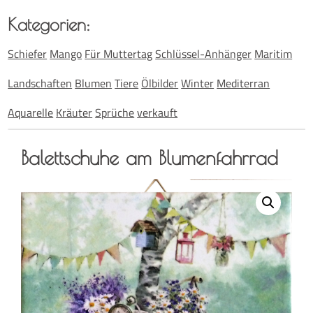
Kate­go­rien:
Schiefer
Mango
Für Muttertag
Schlüssel-Anhänger
Maritim
Landschaften
Blumen
Tiere
Ölbilder
Winter
Mediterran
Aquarelle
Kräuter
Sprüche
verkauft
Balett­schu­he am Blumenfahrrad