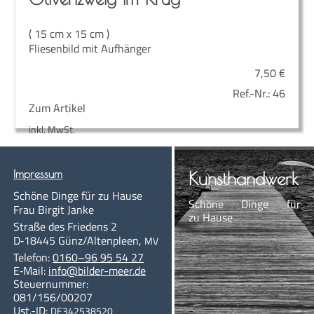
( 15 cm x 15 cm )
Fliesenbild mit Aufhänger
7,50
€
Ref.-Nr.:
46
Zum Artikel
inkl. MwSt.
Impres­sum
Kunst­hand­werk
Schö­ne Din­ge für zu Hause
Schö­ne Din­ge für
Frau Bir­git Janke
zu Hause
Stra­ße des Frie­dens 2
D‑18445
Günz/Altenpleen
,
MV
Te­le­fon:
0160–96 95 54 27
E‑Mail:
info@bil­der-meer.de
Steu­er­num­mer:
081/156/00207
Ust.-ID:
DE342538520