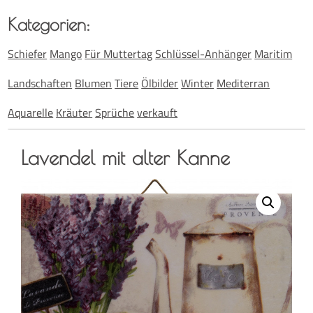
Kate­go­rien:
Schiefer
Mango
Für Muttertag
Schlüssel-Anhänger
Maritim
Landschaften
Blumen
Tiere
Ölbilder
Winter
Mediterran
Aquarelle
Kräuter
Sprüche
verkauft
Laven­del mit alter Kanne