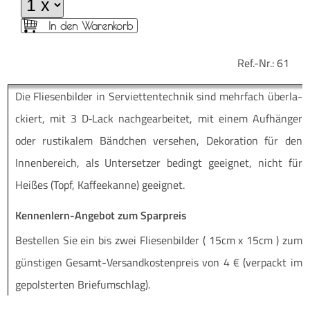
In den Warenkorb
Ref.-Nr.:
61
Die Flie­sen­bil­der in Ser­vi­et­ten­tech­nik sind mehr­fach über­la­
ckiert, mit 3 D‑Lack nach­ge­ar­bei­tet, mit einem Auf­hän­ger
oder rus­ti­ka­lem Bänd­chen ver­se­hen, Deko­ra­ti­on für den
Innen­be­reich, als Unter­set­zer bedingt geeig­net, nicht für
Hei­ßes (Topf, Kaf­fee­kan­ne) geeignet.
Kennenlern-Angebot zum Sparpreis
Be­stel­len Sie ein bis zwei Flie­sen­bil­der ( 15cm x 15cm ) zum
güns­ti­gen Ge­­samt-Ver­­­san­d­­kos­­ten­­preis von 4 € (ver­packt im
ge­pols­ter­ten Briefumschlag).