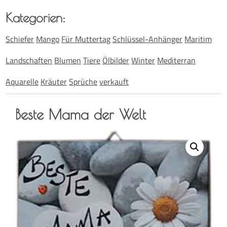
Kate­go­rien:
Schiefer
Mango
Für Muttertag
Schlüssel-Anhänger
Maritim
Landschaften
Blumen
Tiere
Ölbilder
Winter
Mediterran
Aquarelle
Kräuter
Sprüche
verkauft
Bes­te Mama der Welt