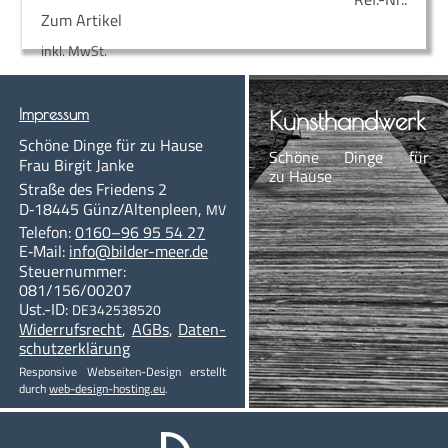
Zum Artikel
inkl. MwSt.
Impres­sum
Kunst­hand­werk
Schö­ne Din­ge für zu Hause
Schö­ne Din­ge für
Frau Bir­git Janke
zu Hause
Stra­ße des Frie­dens 2
D‑18445
Günz/Altenpleen
,
MV
Te­le­fon:
0160–96 95 54 27
E‑Mail:
info@bil­der-meer.de
Steu­er­num­mer:
081/156/00207
Ust.-ID:
DE342538520
Wi­der­rufs­recht
,
AGBs
,
Da­ten­
schutzerklärung
Re­s­pon­sive Web­­sei­­ten-De­­sign er­stellt
durch
web-de­sign-hos­ting.eu
.