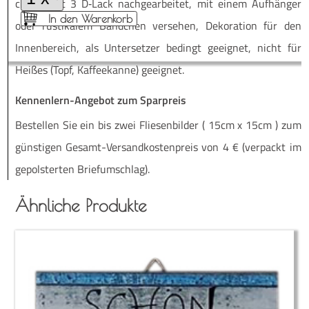
ckiert, mit 3 D‑Lack nach­ge­ar­bei­tet, mit einem Auf­hän­ger
In den Warenkorb
oder rus­ti­ka­lem Bänd­chen ver­se­hen, Deko­ra­ti­on für den
Innen­be­reich, als Unter­set­zer bedingt geeig­net, nicht für
Hei­ßes (Topf, Kaf­fee­kan­ne) geeignet.
Kennenlern-Angebot zum Sparpreis
Be­stel­len Sie ein bis zwei Flie­sen­bil­der ( 15cm x 15cm ) zum
güns­ti­gen Ge­­samt-Ver­­­san­d­­kos­­ten­­preis von 4 € (ver­packt im
ge­pols­ter­ten Briefumschlag).
Ähnliche Produkte