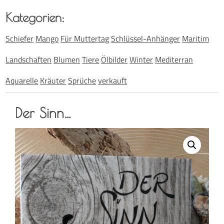
Kate­go­rien:
Schiefer
Mango
Für Muttertag
Schlüssel-Anhänger
Maritim
Landschaften
Blumen
Tiere
Ölbilder
Winter
Mediterran
Aquarelle
Kräuter
Sprüche
verkauft
Der Sinn…