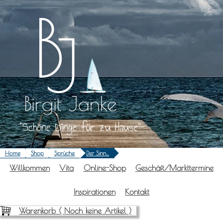
Zum
Inhalt
springen
Birgit Janke
Schöne Dinge für zu Hause
Home
Shop
Sprüche
Der Sinn…
Will­kom­men
Vita
Online-Shop
Geschäft/Markttermine
Inspi­ra­tio­nen
Kon­takt
Warenkorb (
Noch keine Artikel
)