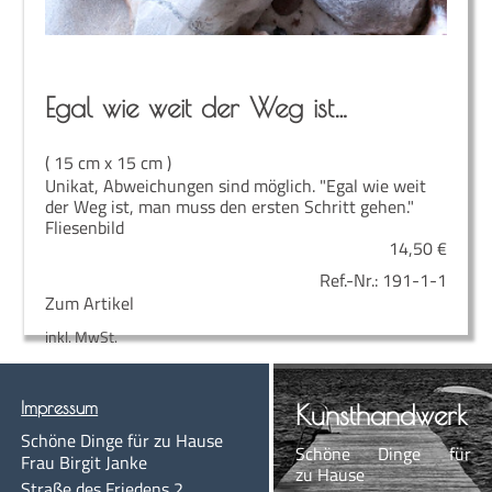
Egal wie weit der Weg ist…
( 15 cm x 15 cm )
Unikat, Abweichungen sind möglich. "Egal wie weit
der Weg ist, man muss den ersten Schritt gehen."
Fliesenbild
14,50
€
Ref.-Nr.:
191-1-1
Zum Artikel
inkl. MwSt.
Impres­sum
Kunst­hand­werk
Schö­ne Din­ge für zu Hause
Schö­ne Din­ge für
Frau Bir­git Janke
zu Hause
Stra­ße des Frie­dens 2