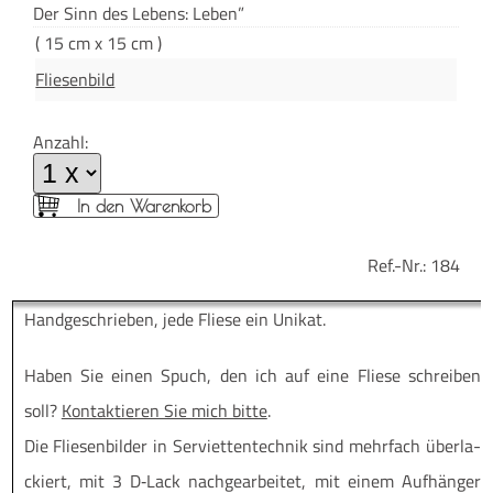
“
Der Sinn des Lebens: Leben”
( 15 cm x 15 cm )
Fliesenbild
Anzahl:
In den Warenkorb
Ref.-Nr.:
184
Hand­ge­schrie­ben, jede Flie­se ein Unikat.
Haben Sie einen Spuch, den ich auf eine Flie­se schrei­ben
soll?
Kon­tak­tie­ren Sie mich bit­te
.
Die Flie­sen­bil­der in Ser­vi­et­ten­tech­nik sind mehr­fach über­la­
ckiert, mit 3 D‑Lack nach­ge­ar­bei­tet, mit einem Auf­hän­ger