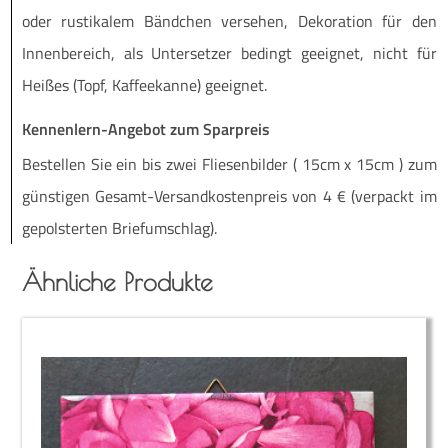
oder rus­ti­ka­lem Bänd­chen ver­se­hen, Deko­ra­ti­on für den
Innen­be­reich, als Unter­set­zer bedingt geeig­net, nicht für
Hei­ßes (Topf, Kaf­fee­kan­ne) geeignet.
Kennenlern-Angebot zum Sparpreis
Be­stel­len Sie ein bis zwei Flie­sen­bil­der ( 15cm x 15cm ) zum
güns­ti­gen Ge­­samt-Ver­­­san­d­­kos­­ten­­preis von 4 € (ver­packt im
ge­pols­ter­ten Briefumschlag).
Ähnliche Produkte