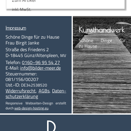
Zum Artikel
inkl. MwSt.
Impres­sum
Kunst­hand­werk
Schö­ne Din­ge für zu Hause
Schö­ne Din­ge für
Frau Bir­git Janke
zu Hause
Stra­ße des Frie­dens 2
D‑18445
Günz/Altenpleen
,
MV
Te­le­fon:
0160–96 95 54 27
E‑Mail:
info@bil­der-meer.de
Steu­er­num­mer:
081/156/00207
Ust.-ID:
DE342538520
Wi­der­rufs­recht
,
AGBs
,
Da­ten­
schutzerklärung
Re­s­pon­sive Web­­sei­­ten-De­­sign er­stellt
durch
web-de­sign-hos­ting.eu
.