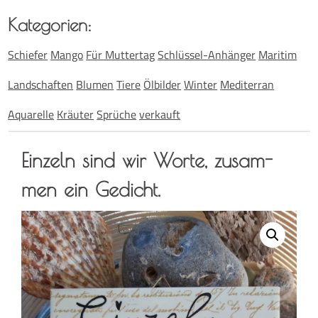
Kate­go­rien:
Schiefer
Mango
Für Muttertag
Schlüssel-Anhänger
Maritim
Landschaften
Blumen
Tiere
Ölbilder
Winter
Mediterran
Aquarelle
Kräuter
Sprüche
verkauft
Ein­zeln sind wir Wor­te, zusam­
men ein Gedicht.