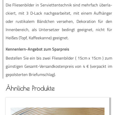
Die Flie­sen­bil­der in Ser­vi­et­ten­tech­nik sind mehr­fach über­la­
ckiert, mit 3 D‑Lack nach­ge­ar­bei­tet, mit einem Auf­hän­ger
oder rus­ti­ka­lem Bänd­chen ver­se­hen, Deko­ra­ti­on für den
Innen­be­reich, als Unter­set­zer bedingt geeig­net, nicht für
Hei­ßes (Topf, Kaf­fee­kan­ne) geeignet.
Kennenlern-Angebot zum Sparpreis
Be­stel­len Sie ein bis zwei Flie­sen­bil­der ( 15cm x 15cm ) zum
güns­ti­gen Ge­­samt-Ver­­­san­d­­kos­­ten­­preis von 4 € (ver­packt im
ge­pols­ter­ten Briefumschlag).
Ähnliche Produkte