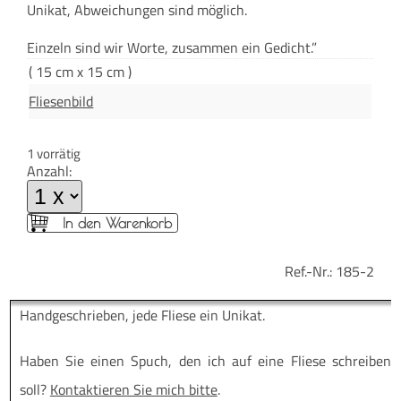
Uni­kat, Abwei­chun­gen sind möglich.
“
Ein­zeln sind wir Wor­te, zusam­men ein Gedicht.”
( 15 cm x 15 cm )
Fliesenbild
1 vorrätig
Anzahl:
In den Warenkorb
Ref.-Nr.:
185-2
Hand­ge­schrie­ben, jede Flie­se ein Unikat.
Haben Sie einen Spuch, den ich auf eine Flie­se schrei­ben
soll?
Kon­tak­tie­ren Sie mich bit­te
.