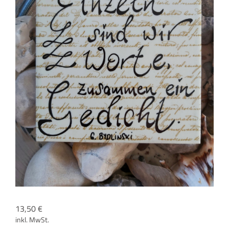
13,50
€
inkl. MwSt.