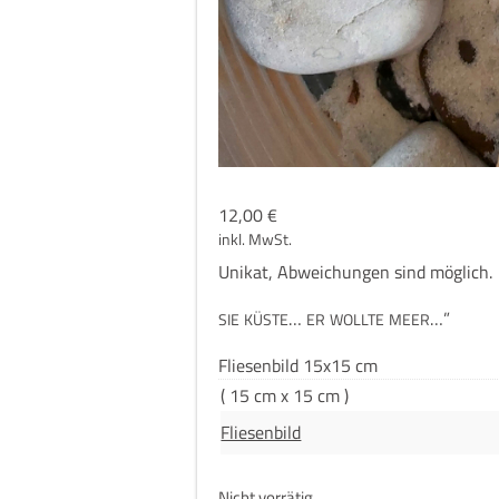
12,00
€
inkl. MwSt.
Uni­kat, Abwei­chun­gen sind möglich.
“
…
…”
SIE
KÜSTE
ER
WOLLTE
MEER
Flie­sen­bild 15x15 cm
( 15 cm x 15 cm )
Fliesenbild
Nicht vorrätig