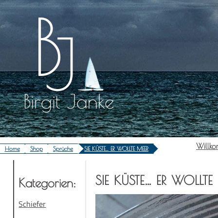
Zum
Inhalt
springen
Birgit Janke
Will­k
Home
Shop
Sprüche
SIE KÜSTE… ER WOLLTE MEER
…
SIE
KÜSTE
ER
WOLLTE
Kate­go­rien:
Schiefer