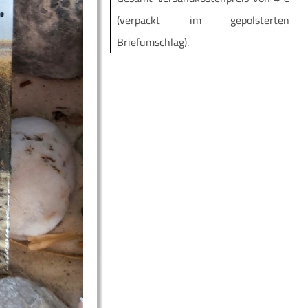
(ver­packt im ge­pols­ter­ten
Briefumschlag).