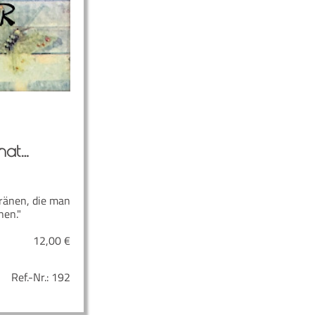
hat…
ränen, die man
nen."
12,00
€
Ref.-Nr.:
192