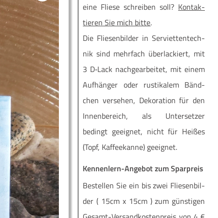
eine Flie­se schrei­ben soll?
Kon­tak­
tie­ren Sie mich bit­te
.
Die Flie­sen­bil­der in Ser­vi­et­ten­tech­
nik sind mehr­fach über­la­ckiert, mit
3 D‑Lack nach­ge­ar­bei­tet, mit einem
Auf­hän­ger oder rus­ti­ka­lem Bänd­
chen ver­se­hen, Deko­ra­ti­on für den
Innen­be­reich, als Unter­set­zer
bedingt geeig­net, nicht für Hei­ßes
(Topf, Kaf­fee­kan­ne) geeignet.
Kennenlern-Angebot zum Sparpreis
Be­stel­len Sie ein bis zwei Flie­sen­bil­
der ( 15cm x 15cm ) zum güns­ti­gen
Ge­­samt-Ver­­­san­d­­kos­­ten­­preis von 4 €