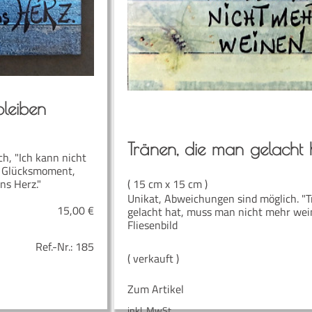
bleiben
Trä­nen, die man gelacht 
h, "Ich kann nicht
ne Glücksmoment,
( 15 cm x 15 cm )
ns Herz."
Unikat, Abweichungen sind möglich. "T
15,00
€
gelacht hat, muss man nicht mehr wei
Fliesenbild
Ref.-Nr.:
185
( verkauft )
Zum Artikel
inkl. MwSt.