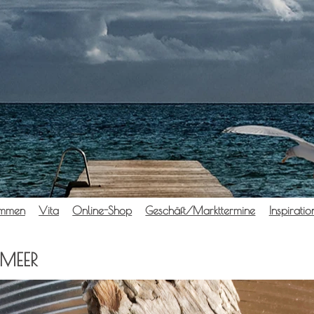
om­men
Vita
Online-Shop
Geschäft/Markttermine
Inspi­ra­tio
MEER