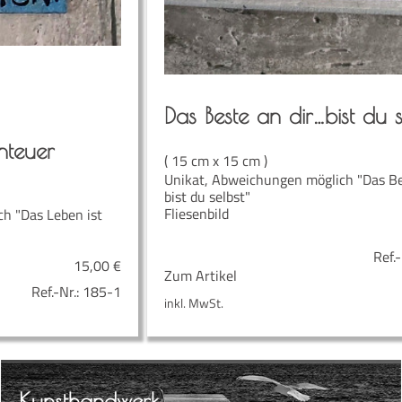
Das Bes­te an dir…bist du s
nteuer
( 15 cm x 15 cm )
Unikat, Abweichungen möglich "Das Best
bist du selbst"
Fliesenbild
h "Das Leben ist
Ref.-
15,00
€
Zum Artikel
Ref.-Nr.:
185-1
inkl. MwSt.
Kunst­hand­werk