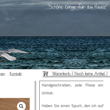
Schöne Dinge für zu Hause
Warenkorb (
Noch keine Artikel
)
­nen
Kon­takt
Hand­ge­schrie­ben, jede Flie­se ein
Unikat.
Haben Sie einen Spuch, den ich auf