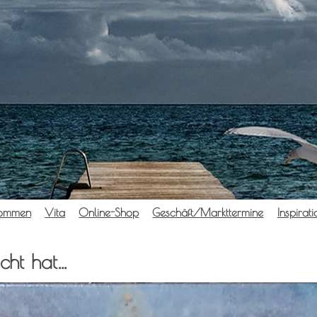
kom­men
Vita
Online-Shop
Geschäft/Markttermine
Inspi­ra­t
cht hat…