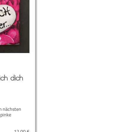
ich dich
m nächsten
 pinke
12,00
€