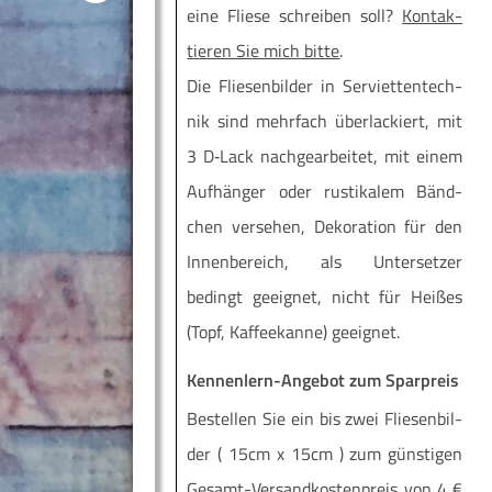
eine Flie­se schrei­ben soll?
Kon­tak­
tie­ren Sie mich bit­te
.
Die Flie­sen­bil­der in Ser­vi­et­ten­tech­
nik sind mehr­fach über­la­ckiert, mit
3 D‑Lack nach­ge­ar­bei­tet, mit einem
Auf­hän­ger oder rus­ti­ka­lem Bänd­
chen ver­se­hen, Deko­ra­ti­on für den
Innen­be­reich, als Unter­set­zer
bedingt geeig­net, nicht für Hei­ßes
(Topf, Kaf­fee­kan­ne) geeignet.
Kennenlern-Angebot zum Sparpreis
Be­stel­len Sie ein bis zwei Flie­sen­bil­
der ( 15cm x 15cm ) zum güns­ti­gen
Ge­­samt-Ver­­­san­d­­kos­­ten­­preis von 4 €