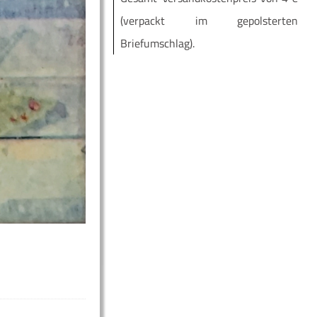
(ver­packt im ge­pols­ter­ten
Briefumschlag).