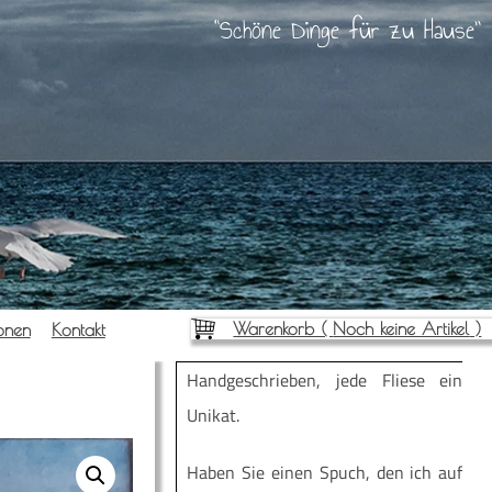
Schöne Dinge für zu Hause
Warenkorb (
Noch keine Artikel
)
io­nen
Kon­takt
Hand­ge­schrie­ben, jede Flie­se ein
Unikat.
Haben Sie einen Spuch, den ich auf