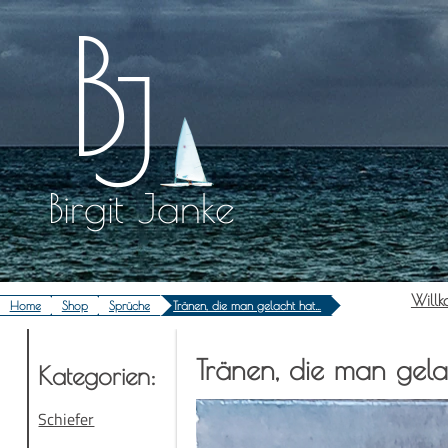
Zum
Inhalt
springen
Birgit Janke
Will­
Home
Shop
Sprüche
Tränen, die man gelacht hat…
Trä­nen, die man gela
Kate­go­rien:
Schiefer