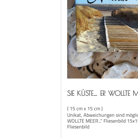
…
SIE
KÜSTE
ER
WOLLTE
M
( 15 cm x 15 cm )
Unikat, Abweichungen sind möglic
WOLLTE MEER..." Fliesenbild 15x
Fliesenbild