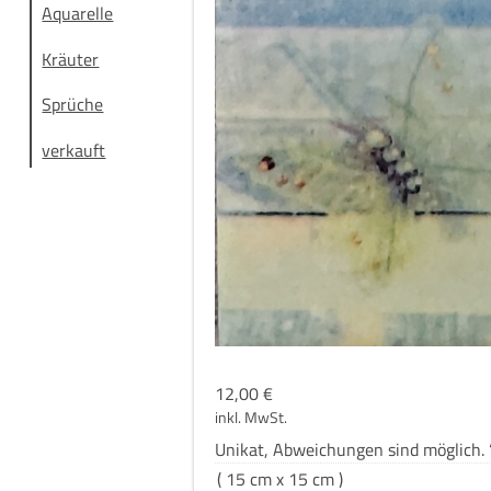
Aquarelle
Kräuter
Sprüche
verkauft
12,00
€
inkl. MwSt.
Uni­kat, Abwei­chun­gen sind mög­lich
( 15 cm x 15 cm )