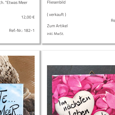
Fliesenbild
ch. "Etwas Meer
( verkauft )
12,00
€
Re
Zum Artikel
Ref.-Nr.:
182-1
inkl. MwSt.