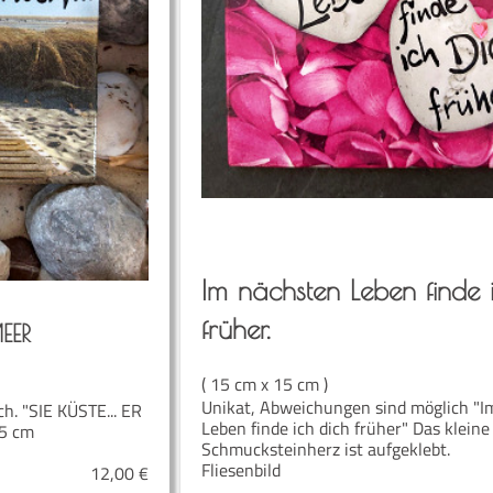
Im nächs­ten Leben fin­de 
früher.
EER
( 15 cm x 15 cm )
Unikat, Abweichungen sind möglich "I
h. "SIE KÜSTE... ER
Leben finde ich dich früher" Das kleine
15 cm
Schmucksteinherz ist aufgeklebt.
Fliesenbild
12,00
€