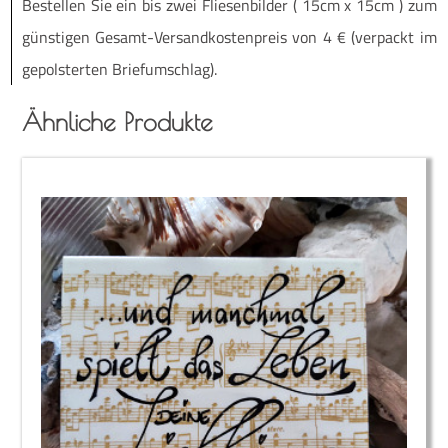
Be­stel­len Sie ein bis zwei Flie­sen­bil­der ( 15cm x 15cm ) zum
güns­ti­gen Ge­­samt-Ver­­­san­d­­kos­­ten­­preis von 4 € (ver­packt im
ge­pols­ter­ten Briefumschlag).
Ähnliche Produkte