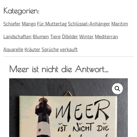
Kate­go­rien:
Schiefer
Mango
Für Muttertag
Schlüssel-Anhänger
Maritim
Landschaften
Blumen
Tiere
Ölbilder
Winter
Mediterran
Aquarelle
Kräuter
Sprüche
verkauft
Meer ist nicht die Antwort…