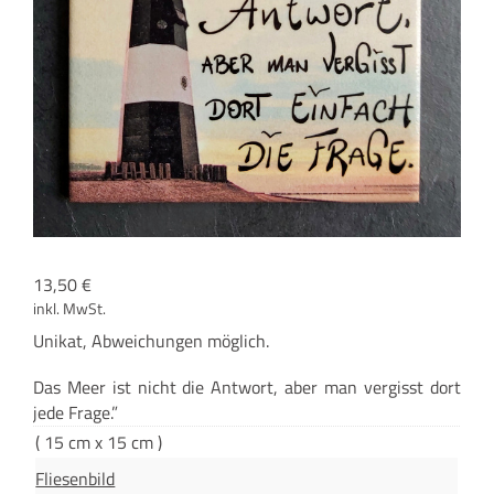
13,50
€
inkl. MwSt.
Uni­kat, Abwei­chun­gen möglich.
“
Das Meer ist nicht die Ant­wort, aber man ver­gisst dort
jede Frage.”
( 15 cm x 15 cm )
Fliesenbild