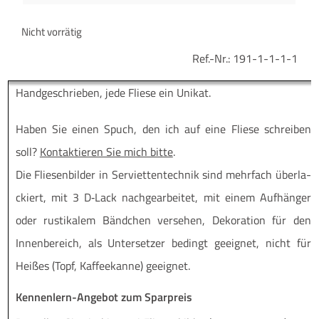
Nicht vorrätig
Ref.-Nr.:
191-1-1-1-1
Hand­ge­schrie­ben, jede Flie­se ein Unikat.
Haben Sie einen Spuch, den ich auf eine Flie­se schrei­ben
soll?
Kon­tak­tie­ren Sie mich bit­te
.
Die Flie­sen­bil­der in Ser­vi­et­ten­tech­nik sind mehr­fach über­la­
ckiert, mit 3 D‑Lack nach­ge­ar­bei­tet, mit einem Auf­hän­ger
oder rus­ti­ka­lem Bänd­chen ver­se­hen, Deko­ra­ti­on für den
Innen­be­reich, als Unter­set­zer bedingt geeig­net, nicht für
Hei­ßes (Topf, Kaf­fee­kan­ne) geeignet.
Kennenlern-Angebot zum Sparpreis