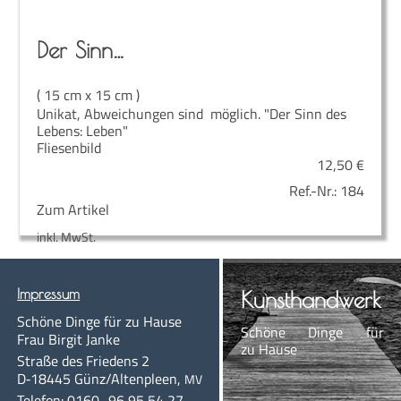
Der Sinn…
( 15 cm x 15 cm )
Unikat, Abweichungen sind möglich. "Der Sinn des
Lebens: Leben"
Fliesenbild
12,50
€
Ref.-Nr.:
184
Zum Artikel
inkl. MwSt.
Impres­sum
Kunst­hand­werk
Schö­ne Din­ge für zu Hause
Schö­ne Din­ge für
Frau Bir­git Janke
zu Hause
Stra­ße des Frie­dens 2
D‑18445
Günz/Altenpleen
,
MV
Te­le­fon:
0160–96 95 54 27