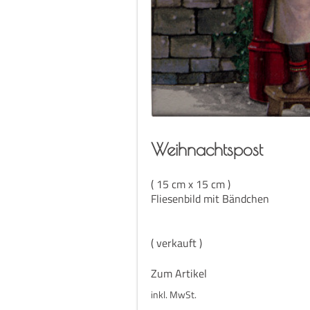
Weih­nachts­post
( 15 cm x 15 cm )
Fliesenbild mit Bändchen
( verkauft )
Zum Artikel
inkl. MwSt.