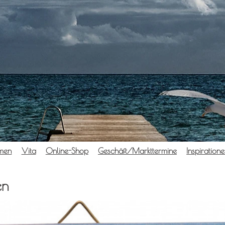
­men
Vita
Online-Shop
Geschäft/Markttermine
Inspi­ra­tio­n
en