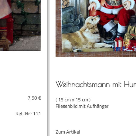
Weih­nachts­mann mit Hu
7,50
€
( 15 cm x 15 cm )
Fliesenbild mit Aufhänger
Ref.-Nr.:
111
Zum Artikel