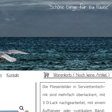
Schöne Dinge für zu Hause
Warenkorb (
Noch keine Artikel
)
en
Kon­takt
Die Flie­sen­bil­der in Ser­vi­et­ten­tech­
nik sind mehr­fach über­la­ckiert, mit
3 D‑Lack nach­ge­ar­bei­tet, mit einem
Auf­hän­ger oder rus­ti­ka­lem Bänd­