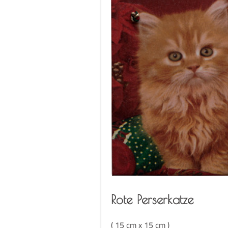
Rote Per­ser­kat­ze
( 15 cm x 15 cm )