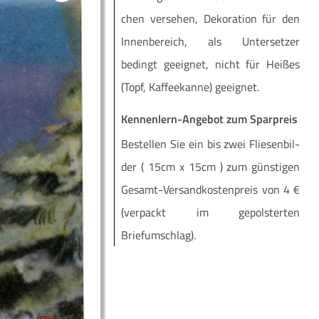
chen ver­se­hen, Deko­ra­ti­on für den
Innen­be­reich, als Unter­set­zer
bedingt geeig­net, nicht für Hei­ßes
(Topf, Kaf­fee­kan­ne) geeignet.
Kennenlern-Angebot zum Sparpreis
Be­stel­len Sie ein bis zwei Flie­sen­bil­
der ( 15cm x 15cm ) zum güns­ti­gen
Ge­­samt-Ver­­­san­d­­kos­­ten­­preis von 4 €
(ver­packt im ge­pols­ter­ten
Briefumschlag).