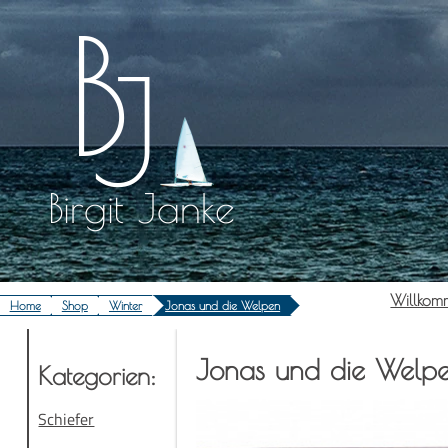
Zum
Inhalt
springen
Birgit Janke
Will­kom
Home
Shop
Winter
Jonas und die Welpen
Jonas und die Welp
Kate­go­rien:
Schiefer