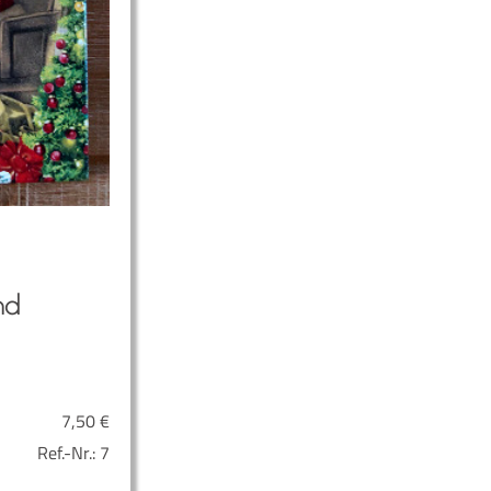
nd
7,50
€
Ref.-Nr.:
7