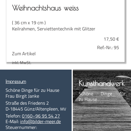
Weih­nachts­haus weiss
( 36 cm x 19 cm )
Keilrahmen, Serviettentechnik mit Glitzer
17,50
€
Ref.-Nr.:
95
Zum Artikel
inkl. MwSt.
Impres­sum
Kunst­hand­werk
Schö­ne Din­ge für zu Hause
Schö­ne Din­ge für
Frau Bir­git Janke
zu Hause
Stra­ße des Frie­dens 2
D‑18445
Günz/Altenpleen
,
MV
Te­le­fon:
0160–96 95 54 27
E‑Mail:
info@bil­der-meer.de
Steu­er­num­mer: