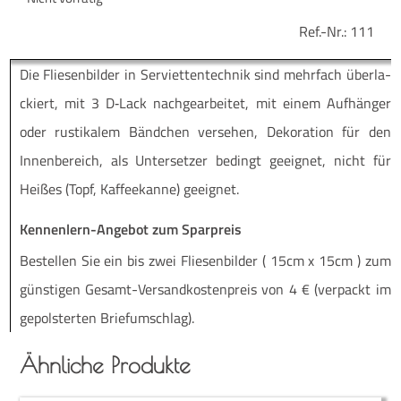
Ref.-Nr.:
111
Die Flie­sen­bil­der in Ser­vi­et­ten­tech­nik sind mehr­fach über­la­
ckiert, mit 3 D‑Lack nach­ge­ar­bei­tet, mit einem Auf­hän­ger
oder rus­ti­ka­lem Bänd­chen ver­se­hen, Deko­ra­ti­on für den
Innen­be­reich, als Unter­set­zer bedingt geeig­net, nicht für
Hei­ßes (Topf, Kaf­fee­kan­ne) geeignet.
Kennenlern-Angebot zum Sparpreis
Be­stel­len Sie ein bis zwei Flie­sen­bil­der ( 15cm x 15cm ) zum
güns­ti­gen Ge­­samt-Ver­­­san­d­­kos­­ten­­preis von 4 € (ver­packt im
ge­pols­ter­ten Briefumschlag).
Ähnliche Produkte