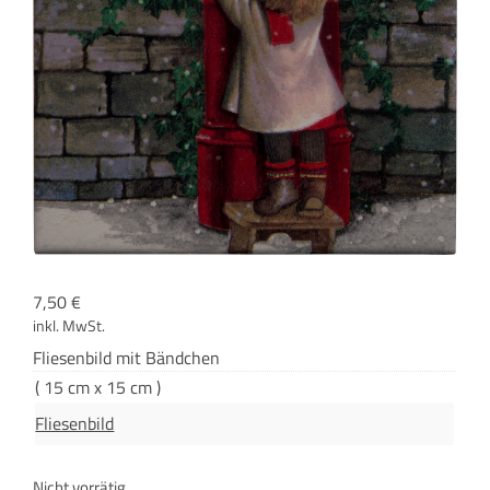
7,50
€
inkl. MwSt.
Flie­sen­bild mit Bändchen
( 15 cm x 15 cm )
Fliesenbild
Nicht vorrätig