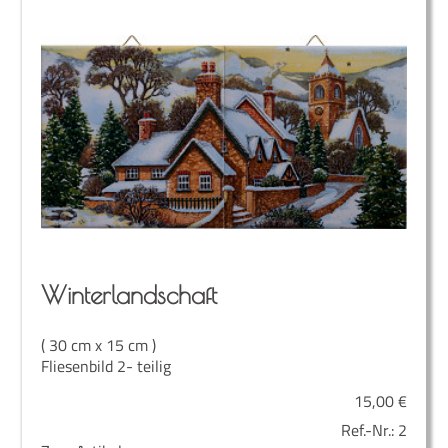
Win­ter­land­schaft
( 30 cm x 15 cm )
Fliesenbild 2- teilig
15,00
€
Ref.-Nr.:
2