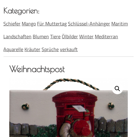
Kate­go­rien:
Schiefer
Mango
Für Muttertag
Schlüssel-Anhänger
Maritim
Landschaften
Blumen
Tiere
Ölbilder
Winter
Mediterran
Aquarelle
Kräuter
Sprüche
verkauft
Weih­nachts­post