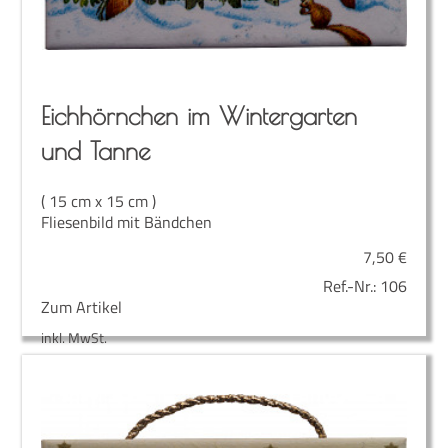
Eich­hörn­chen im Win­ter­gar­ten
und Tanne
( 15 cm x 15 cm )
Fliesenbild mit Bändchen
7,50
€
Ref.-Nr.:
106
Zum Artikel
inkl. MwSt.