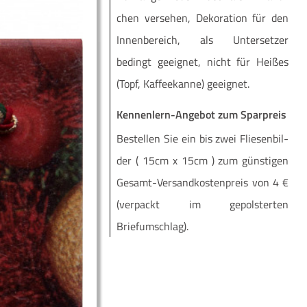
chen ver­se­hen, Deko­ra­ti­on für den
Innen­be­reich, als Unter­set­zer
bedingt geeig­net, nicht für Hei­ßes
(Topf, Kaf­fee­kan­ne) geeignet.
Kennenlern-Angebot zum Sparpreis
Be­stel­len Sie ein bis zwei Flie­sen­bil­
der ( 15cm x 15cm ) zum güns­ti­gen
Ge­­samt-Ver­­­san­d­­kos­­ten­­preis von 4 €
(ver­packt im ge­pols­ter­ten
Briefumschlag).