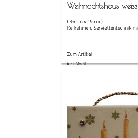
Weih­nachts­haus weiss
( 36 cm x 19 cm )
Keilrahmen, Serviettentechnik mit
Zum Artikel
inkl. MwSt.