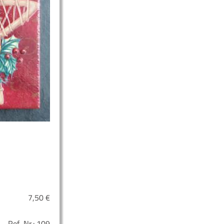
7,50
€
Ref.-Nr.:
109