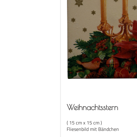
Weih­nachts­stern
( 15 cm x 15 cm )
Fliesenbild mit Bändchen