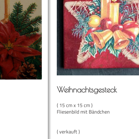
Weih­nachts­ge­steck
( 15 cm x 15 cm )
Fliesenbild mit Bändchen
( verkauft )