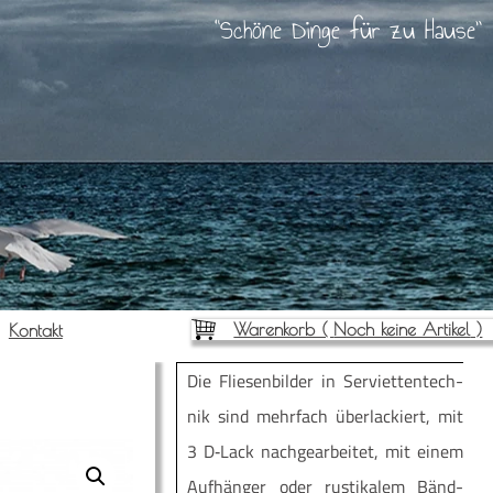
Schöne Dinge für zu Hause
Warenkorb (
Noch keine Artikel
)
Kon­takt
Die Flie­sen­bil­der in Ser­vi­et­ten­tech­
nik sind mehr­fach über­la­ckiert, mit
3 D‑Lack nach­ge­ar­bei­tet, mit einem
Auf­hän­ger oder rus­ti­ka­lem Bänd­